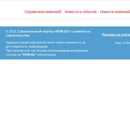
Справочник компаний
|
Новости и события
|
Новости компани
© 2010,
Строительный портал «RVM.SU» о ремонте и
Реклама на порт
строительстве.
Администрация портала не несет ответственности за
Наш телеф
достоверность информации.
При полном или частичном использовании материалов
ссылка на "
RVM.SU
" обязательна.