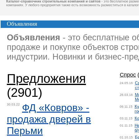
Каталог-справочник строительных компаний и сайтов
- это бесплатное разм
компаниях. У любого предприятия также есть возможность разместиться в каталог
Объявления
Объявления
- это бесплатные о
продаже и покупке объектов стр
индустрии. Новинки и бизнес-пр
Предложения
Спрос
(
С
24.05.16
с
(2901)
М
26.03.16
М
ФД «Ковров» -
30.03.22
Ку
06.11.15
го
продажа дверей в
Ко
03.11.15
Н
01.11.15
Перьми
б/
Б
01.10.15