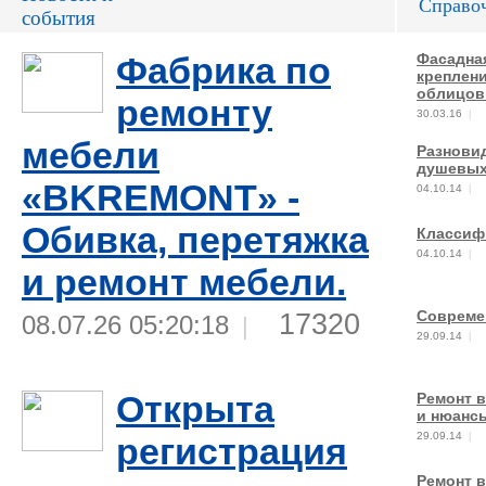
Справо
события
Фабрика по
Фасадная
креплени
облицов
ремонту
30.03.16
|
мебели
Разнови
душевых
«BKREMONT» -
04.10.14
|
Обивка, перетяжка
Классиф
04.10.14
|
и ремонт мебели.
Совреме
17320
08.07.26 05:20:18
|
29.09.14
|
Открыта
Ремонт в
и нюанс
29.09.14
регистрация
|
Ремонт в