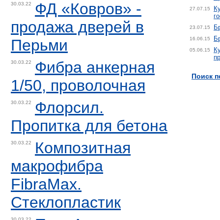
ФД «Ковров» -
30.03.22
К
27.07.15
го
продажа дверей в
Б
23.07.15
Б
16.06.15
Перьми
К
05.06.15
п
Фибра анкерная
30.03.22
Поиск п
1/50, проволочная
Флорсил.
30.03.22
Пропитка для бетона
Композитная
30.03.22
макрофибра
FibraMax.
Стеклопластик
30.03.22