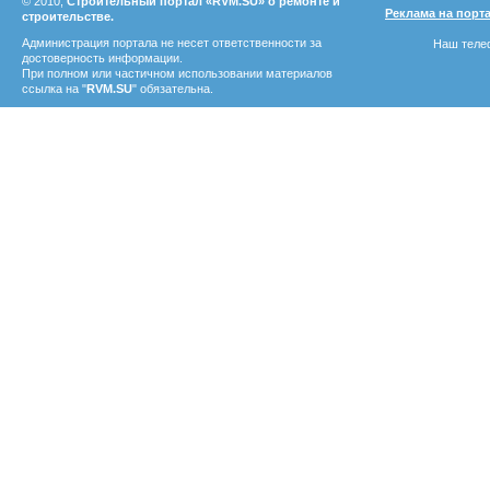
© 2010,
Строительный портал «RVM.SU» о ремонте и
Реклама на порт
строительстве.
Администрация портала не несет ответственности за
Наш телеф
достоверность информации.
При полном или частичном использовании материалов
ссылка на "
RVM.SU
" обязательна.