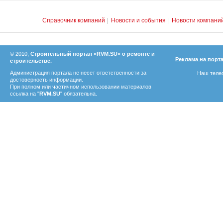
Справочник компаний
|
Новости и события
|
Новости компани
© 2010,
Строительный портал «RVM.SU» о ремонте и
Реклама на порт
строительстве.
Администрация портала не несет ответственности за
Наш телеф
достоверность информации.
При полном или частичном использовании материалов
ссылка на "
RVM.SU
" обязательна.