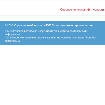
Справочник компаний
|
Новости 
© 2010,
Строительный портал «RVM.SU» о ремонте и строительстве.
Администрация портала не несет ответственности за достоверность
информации.
При полном или частичном использовании материалов ссылка на "
RVM.SU
"
обязательна.