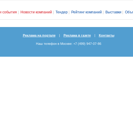
и события
|
Новости компаний
|
Тендер
|
Рейтинг компаний
|
Выставки
|
Объ
Реклама на портале
|
Реклама в газете
|
Контакты
Наш телефон в Москве: +7 (499) 947-07-86