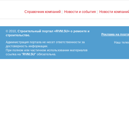
Справочник компаний
|
Новости и события
|
Новости компани
© 2010,
Строительный портал «RVM.SU» о ремонте и
Реклама на порт
строительстве.
Администрация портала не несет ответственности за
Наш телеф
достоверность информации.
При полном или частичном использовании материалов
ссылка на "
RVM.SU
" обязательна.