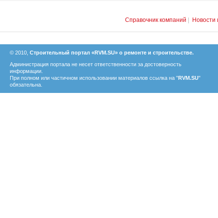
Справочник компаний
|
Новости 
© 2010,
Строительный портал «RVM.SU» о ремонте и строительстве.
Администрация портала не несет ответственности за достоверность
информации.
При полном или частичном использовании материалов ссылка на "
RVM.SU
"
обязательна.