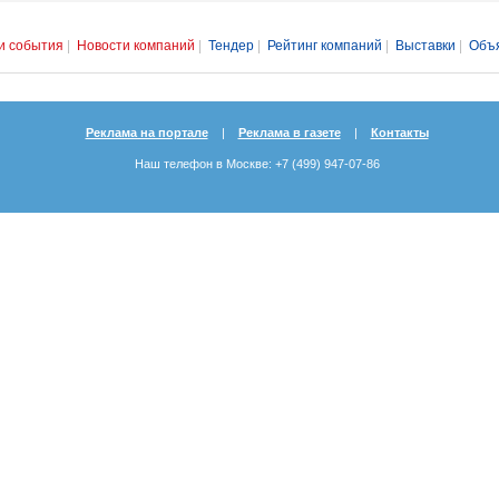
и события
|
Новости компаний
|
Тендер
|
Рейтинг компаний
|
Выставки
|
Объ
Реклама на портале
|
Реклама в газете
|
Контакты
Наш телефон в Москве: +7 (499) 947-07-86