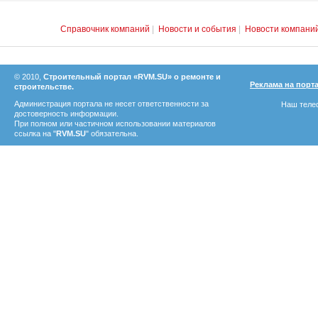
Справочник компаний
|
Новости и события
|
Новости компани
© 2010,
Строительный портал «RVM.SU» о ремонте и
Реклама на порт
строительстве.
Администрация портала не несет ответственности за
Наш телеф
достоверность информации.
При полном или частичном использовании материалов
ссылка на "
RVM.SU
" обязательна.