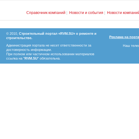
Справочник компаний
|
Новости и события
|
Новости компани
© 2010,
Строительный портал «RVM.SU» о ремонте и
Реклама на порт
строительстве.
Администрация портала не несет ответственности за
Наш телеф
достоверность информации.
При полном или частичном использовании материалов
ссылка на "
RVM.SU
" обязательна.