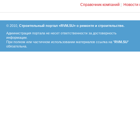
Справочник компаний
|
Новости 
© 2010,
Строительный портал «RVM.SU» о ремонте и строительстве.
Администрация портала не несет ответственности за достоверность
информации.
При полном или частичном использовании материалов ссылка на "
RVM.SU
"
обязательна.