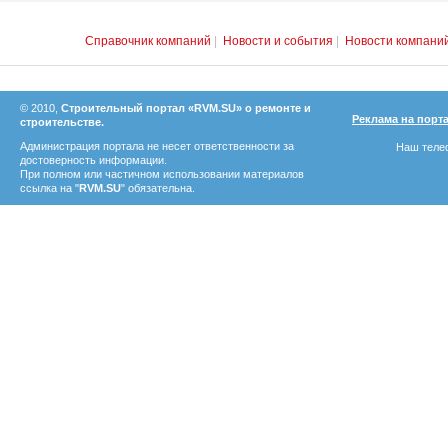
Справочник компаний
|
Новости и события
|
Новости компани
© 2010,
Строительный портал «RVM.SU» о ремонте и
Реклама на порт
строительстве.
Администрация портала не несет ответственности за
Наш телеф
достоверность информации.
При полном или частичном использовании материалов
ссылка на "
RVM.SU
" обязательна.