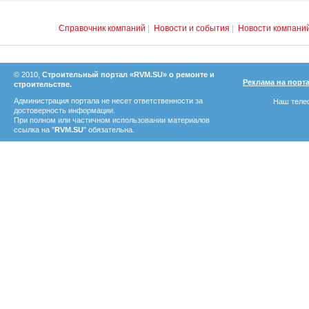
Справочник компаний
|
Новости и события
|
Новости компани
© 2010,
Строительный портал «RVM.SU» о ремонте и
Реклама на порт
строительстве.
Администрация портала не несет ответственности за
Наш телеф
достоверность информации.
При полном или частичном использовании материалов
ссылка на "
RVM.SU
" обязательна.