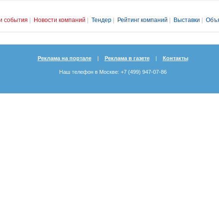
и события
|
Новости компаний
|
Тендер
|
Рейтинг компаний
|
Выставки
|
Объ
Реклама на портале
|
Реклама в газете
|
Контакты
Наш телефон в Москве: +7 (499) 947-07-86