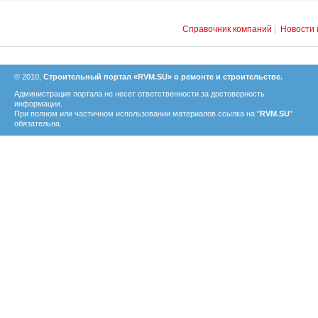
Справочник компаний
|
Новости 
© 2010,
Строительный портал «RVM.SU» о ремонте и строительстве.
Администрация портала не несет ответственности за достоверность
информации.
При полном или частичном использовании материалов ссылка на "
RVM.SU
"
обязательна.