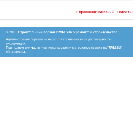
Справочник компаний
|
Новости 
© 2010,
Строительный портал «RVM.SU» о ремонте и строительстве.
Администрация портала не несет ответственности за достоверность
информации.
При полном или частичном использовании материалов ссылка на "
RVM.SU
"
обязательна.