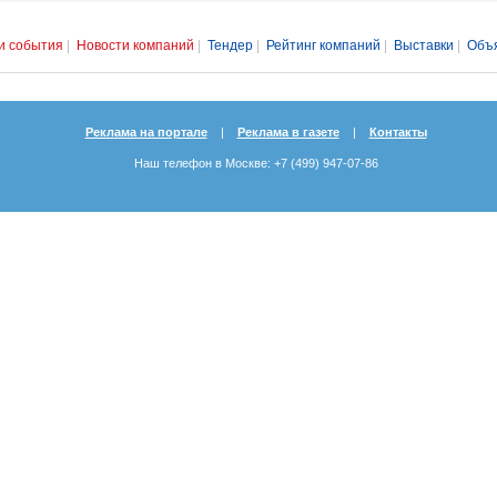
и события
|
Новости компаний
|
Тендер
|
Рейтинг компаний
|
Выставки
|
Объ
Реклама на портале
|
Реклама в газете
|
Контакты
Наш телефон в Москве: +7 (499) 947-07-86