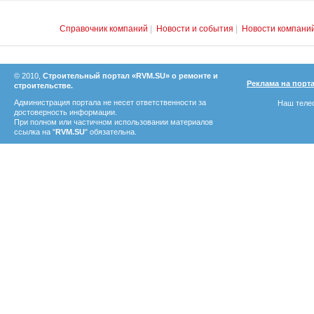
Справочник компаний
|
Новости и события
|
Новости компани
© 2010,
Строительный портал «RVM.SU» о ремонте и
Реклама на порт
строительстве.
Администрация портала не несет ответственности за
Наш телеф
достоверность информации.
При полном или частичном использовании материалов
ссылка на "
RVM.SU
" обязательна.