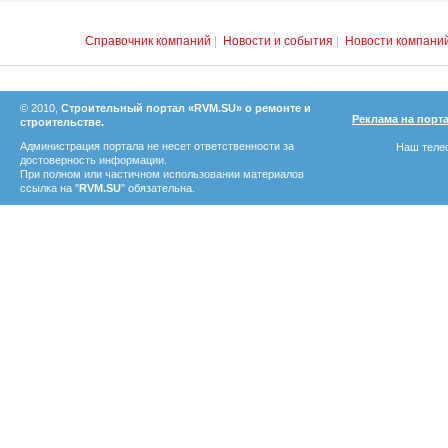
Справочник компаний
|
Новости и события
|
Новости компани
© 2010,
Строительный портал «RVM.SU» о ремонте и
Реклама на порт
строительстве.
Администрация портала не несет ответственности за
Наш телеф
достоверность информации.
При полном или частичном использовании материалов
ссылка на "
RVM.SU
" обязательна.