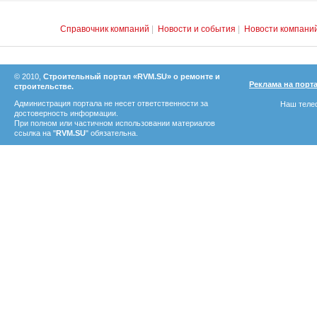
Справочник компаний
|
Новости и события
|
Новости компани
© 2010,
Строительный портал «RVM.SU» о ремонте и
Реклама на порт
строительстве.
Администрация портала не несет ответственности за
Наш телеф
достоверность информации.
При полном или частичном использовании материалов
ссылка на "
RVM.SU
" обязательна.