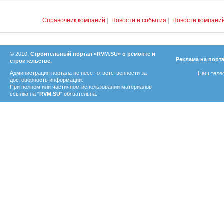
Справочник компаний
|
Новости и события
|
Новости компани
© 2010,
Строительный портал «RVM.SU» о ремонте и
Реклама на порт
строительстве.
Администрация портала не несет ответственности за
Наш телеф
достоверность информации.
При полном или частичном использовании материалов
ссылка на "
RVM.SU
" обязательна.