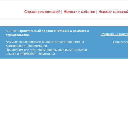
Справочник компаний
|
Новости и события
|
Новости компани
© 2010,
Строительный портал «RVM.SU» о ремонте и
Реклама на порт
строительстве.
Администрация портала не несет ответственности за
Наш телеф
достоверность информации.
При полном или частичном использовании материалов
ссылка на "
RVM.SU
" обязательна.