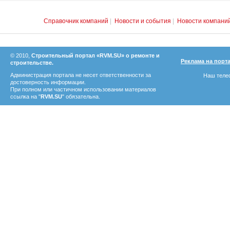
Справочник компаний
|
Новости и события
|
Новости компани
© 2010,
Строительный портал «RVM.SU» о ремонте и
Реклама на порт
строительстве.
Администрация портала не несет ответственности за
Наш телеф
достоверность информации.
При полном или частичном использовании материалов
ссылка на "
RVM.SU
" обязательна.