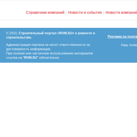
Справочник компаний
|
Новости и события
|
Новости компани
© 2010,
Строительный портал «RVM.SU» о ремонте и
Реклама на порт
строительстве.
Администрация портала не несет ответственности за
Наш телеф
достоверность информации.
При полном или частичном использовании материалов
ссылка на "
RVM.SU
" обязательна.