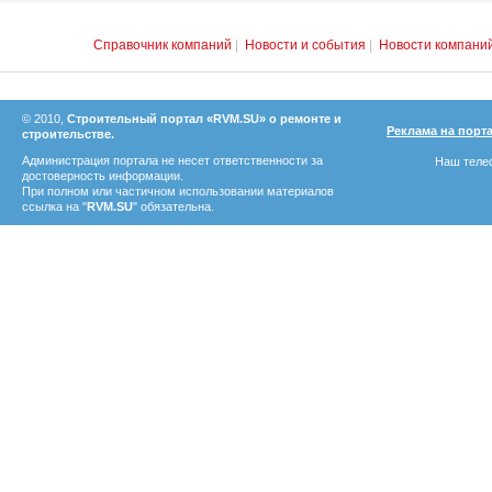
Справочник компаний
|
Новости и события
|
Новости компани
© 2010,
Строительный портал «RVM.SU» о ремонте и
Реклама на порт
строительстве.
Администрация портала не несет ответственности за
Наш телеф
достоверность информации.
При полном или частичном использовании материалов
ссылка на "
RVM.SU
" обязательна.