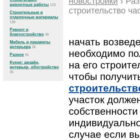
новостройки
› Ра
ремонтные работы
123
строительство ча
Строительные и
отделочные материалы
139
Ремонт и
благоустройство
39
начать возведе
Мебель и предметы
интерьера
28
необходимо по
Разное
91
на его строите
Кухня: дизайн,
интерьер, обустройство
30
чтобы получит
строительств
участок долже
собственности
индивидуально
случае если вы