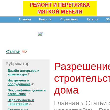
Главная
Новости
Справочник
Каталог
Об
Статьи
652
Разрешени
Рубрикатор
Дизайн интерьера и
архитектура
строительс
71
Инструмент и
оборудование
46
дома
Ландшафтный дизайн и
озеленение
57
Недвижимость и
Главная
›
Статьи
новостройки
28
Строительно-