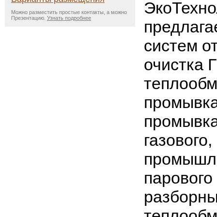
ЭкоТехн
Можно разместить простые контакты, а можно
Презентацию.
Узнать подробнее
предлага
систем о
очистка 
теплообм
промывка
промывка
газового,
промышл
парового
разборны
теплообм