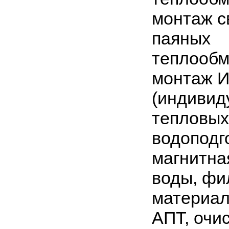
монтаж с
паяных
теплообм
монтаж 
(индивид
тепловых 
водоподг
магнитна
воды, ф
материал
АПТ, очи