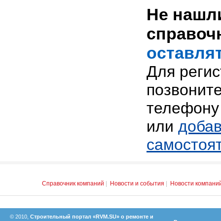
Не нашли
справоч
оставлят
Для реги
позвоните
телефону 
или
добав
самостоя
Справочник компаний
|
Новости и события
|
Новости компани
© 2010,
Строительный портал «RVM.SU» о ремонте и