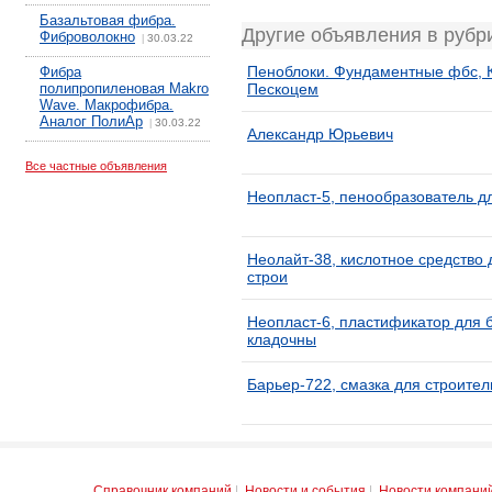
Базальтовая фибра.
Другие объявления в рубр
Фиброволокно
30.03.22
|
Пеноблоки. Фундаментные фбс, 
Фибра
полипропиленовая Makro
Пескоцем
Wave. Макрофибра.
Аналог ПолиАр
30.03.22
|
Александр Юрьевич
Все частные объявления
Неопласт-5, пенообразователь д
Неолайт-38, кислотное средство
строи
Неопласт-6, пластификатор для 
кладочны
Барьер-722, смазка для строите
Справочник компаний
|
Новости и события
|
Новости компани