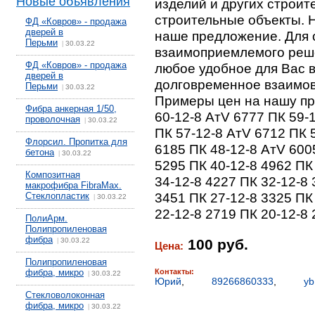
Новые объявления
изделий и других строи
строительные объекты. 
ФД «Ковров» - продажа
дверей в
наше предложение. Для 
Перьми
30.03.22
|
взаимоприемлемого реше
ФД «Ковров» - продажа
любое удобное для Вас 
дверей в
долговременное взаимов
Перьми
30.03.22
|
Примеры цен на нашу пр
Фибра анкерная 1/50,
60-12-8 АтV 6777 ПК 59-
проволочная
30.03.22
|
ПК 57-12-8 AтV 6712 ПК 
Флорсил. Пропитка для
6185 ПК 48-12-8 AтV 600
бетона
30.03.22
|
5295 ПК 40-12-8 4962 ПК
Композитная
34-12-8 4227 ПК 32-12-8 
макрофибра FibraMax.
3451 ПК 27-12-8 3325 ПК
Стеклопластик
30.03.22
|
22-12-8 2719 ПК 20-12-8 
ПолиАрм.
Полипропиленовая
фибра
30.03.22
100 руб.
|
Цена:
Полипропиленовая
фибра, микро
Контакты:
30.03.22
|
Юрий
,
89266860333
,
yb
Стекловолоконная
фибра, микро
30.03.22
|