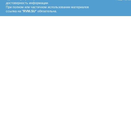
достоверность информации.
При полном или частичном использовании материалов
ссылка на "
RVM.SU
" обязательна.