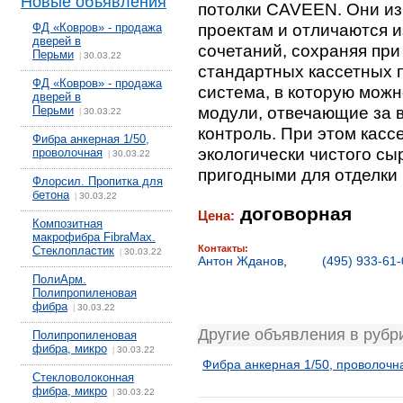
Новые объявления
потолки CAVEEN. Они из
проектам и отличаются 
ФД «Ковров» - продажа
дверей в
сочетаний, сохраняя пр
Перьми
30.03.22
|
стандартных кассетных п
ФД «Ковров» - продажа
система, в которую мож
дверей в
модули, отвечающие за 
Перьми
30.03.22
|
контроль. При этом кас
Фибра анкерная 1/50,
экологически чистого сы
проволочная
30.03.22
|
пригодными для отделки
Флорсил. Пропитка для
бетона
30.03.22
|
договорная
Цена:
Композитная
макрофибра FibraMax.
Контакты:
Стеклопластик
30.03.22
|
Антон Жданов
,
(495) 933-61
ПолиАрм.
Полипропиленовая
фибра
30.03.22
|
Другие объявления в рубр
Полипропиленовая
фибра, микро
30.03.22
|
Фибра анкерная 1/50, проволочн
Стекловолоконная
фибра, микро
30.03.22
|