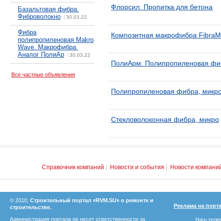
Флорсил. Пропитка для бетона
Базальтовая фибра.
Фиброволокно
30.03.22
|
Фибра
Композитная макрофибра FibraM
полипропиленовая Makro
Wave. Макрофибра.
Аналог ПолиАр
30.03.22
|
ПолиАрм. Полипропиленовая фи
Все частные объявления
Полипропиленовая фибра, микр
Стекловолоконная фибра, микро
Справочник компаний
|
Новости и события
|
Новости компани
© 2010,
Строительный портал «RVM.SU» о ремонте и
Реклама на порт
строительстве.
Администрация портала не несет ответственности за
Наш телеф