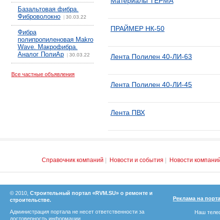
Материалы ТЕРМА
Базальтовая фибра.
Фиброволокно
30.03.22
|
ПРАЙМЕР НК-50
Фибра
полипропиленовая Makro
Wave. Макрофибра.
Аналог ПолиАр
30.03.22
|
Лента Полилен 40-ЛИ-63
Все частные объявления
Лента Полилен 40-ЛИ-45
Лента ПВХ
Справочник компаний
|
Новости и события
|
Новости компани
© 2010,
Строительный портал «RVM.SU» о ремонте и
Реклама на порт
строительстве.
Администрация портала не несет ответственности за
Наш телеф
достоверность информации.