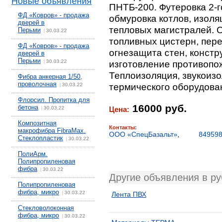
Новые объявления
ПНТБ-200. Футеровка 2-г
ФД «Ковров» - продажа
обмуровка котлов, изоля
дверей в
тепловых магистралей. 
Перьми
30.03.22
|
топливных цистерн, пере
ФД «Ковров» - продажа
огнезащита стен, констр
дверей в
Перьми
30.03.22
изготовление противопо
|
Теплоизоляция, звукоизо
Фибра анкерная 1/50,
проволочная
термического оборудован
30.03.22
|
Флорсил. Пропитка для
16000 руб.
бетона
30.03.22
Цена:
|
Композитная
Контакты:
макрофибра FibraMax.
ООО «СпецБазальт»
,
84959
Стеклопластик
30.03.22
|
ПолиАрм.
Полипропиленовая
фибра
30.03.22
|
Другие объявления в р
Полипропиленовая
фибра, микро
30.03.22
|
Лента ПВХ
Стекловолоконная
фибра, микро
30.03.22
|