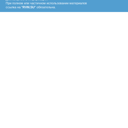
При полном или частичном использовании материалов
ссылка на "
RVM.SU
" обязательна.