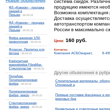
Новые объявления
система скидок. Различ
продукцию имеются необ
ФД «Ковров» - продажа
дверей в
Возможна комплектация 
Перьми
30.03.22
|
Доставка осуществляетс
ФД «Ковров» - продажа
автотранспортом компани
дверей в
России в максимально с
Перьми
30.03.22
|
Фибра анкерная 1/50,
160 руб.
Цена:
проволочная
30.03.22
|
Флорсил. Пропитка для
Контакты:
Компания АСБОмаркет
,
8-49
бетона
30.03.22
|
Композитная
макрофибра FibraMax.
Стеклопластик
30.03.22
|
Другие объявления в руб
ПолиАрм.
Полипропиленовая
Строительные материалы, оборуд
фибра
30.03.22
|
Огромный а
Полипропиленовая
Прямые поставки фасадных и кр
фибра, микро
30.03.22
|
мировых бре
Стекловолоконная
фибра, микро
30.03.22
|
Кровельные и отделочные матер