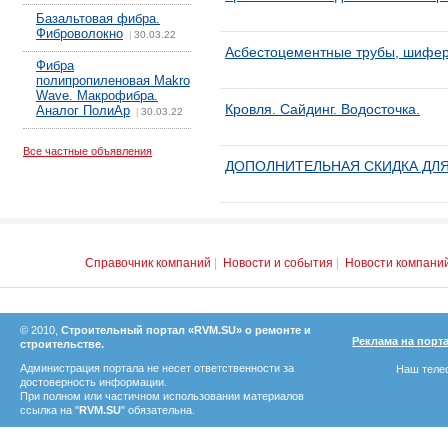
Базальтовая фибра.
Фиброволокно
30.03.22
|
Асбестоцементные трубы, шифе
Фибра
полипропиленовая Makro
Wave. Макрофибра.
Кровля. Сайдинг. Водосточка.
Аналог ПолиАр
30.03.22
|
Все частные объявления
ДОПОЛНИТЕЛЬНАЯ СКИДКА ДЛ
Справочник компаний
|
Новости и события
|
Новости компани
© 2010,
Строительный портал «RVM.SU» о ремонте и
Реклама на порт
строительстве.
Администрация портала не несет ответственности за
Наш телеф
достоверность информации.
При полном или частичном использовании материалов
ссылка на "
RVM.SU
" обязательна.