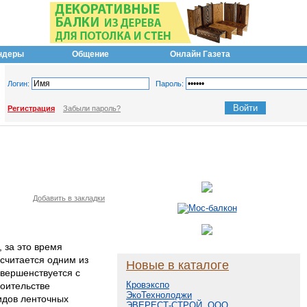
ндеры
Общение
Онлайн Газета
Логин:
Пароль:
Регистрация
Забыли пароль?
Добавить в закладки
 за это время
 считается одним из
Новые в каталоге
овершенствуется с
Кровэкспо
роительстве
ЭкоТехнолоджи
видов ленточных
ЭВЕРЕСТ-СТРОЙ, ООО