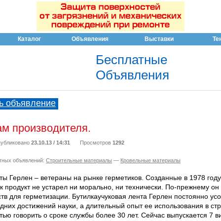
Каталог
Объявления
Выставки
Те
Бесплатные
Объявления
ь объявление
ам производителя.
убликовано
23.10.13 / 14:31
Просмотров
1292
тных объявлений:
Строительные материалы
—
Кровельные материалы
 Герлен – ветераны на рынке герметиков. Созданные в 1978 году,
к продукт не устарел ни морально, ни технически. По-прежнему он
тв для герметизации. Бутилкаучуковая лента Герлен постоянно ус
них достижений науки, а длительный опыт ее использования в ст
тью говорить о сроке службы более 30 лет. Сейчас выпускается 7 