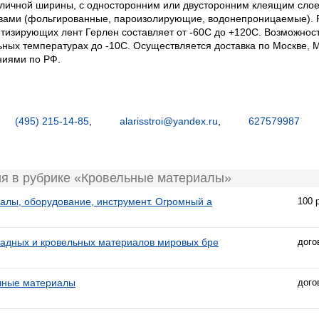
зличной ширины, с односторонним или двусторонним клеящим сло
вами (фольгированные, пароизолирующие, водонепроницаемые). 
етизирующих лент Герлен составляет от -60С до +120С. Возможнос
ных температурах до -10С. Осуществляется доставка по Москве, М.
ниями по РФ.
,
(495) 215-14-85
,
alarisstroi@yandex.ru
,
627579987
ия в рубрике «Кровельные материалы»
алы, оборудование, инструмент. Огромный а
100 
адных и кровельных материалов мировых бре
дого
чные материалы
дого