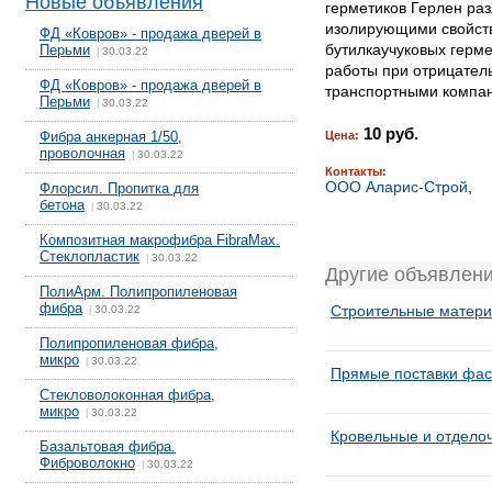
Новые объявления
герметиков Герлен ра
изолирующими свойст
ФД «Ковров» - продажа дверей в
бутилкаучуковых герм
Перьми
30.03.22
|
работы при отрицатель
ФД «Ковров» - продажа дверей в
транспортными компа
Перьми
30.03.22
|
10 руб.
Фибра анкерная 1/50,
Цена:
проволочная
30.03.22
|
Контакты:
ООО Аларис-Строй
Флорсил. Пропитка для
бетона
30.03.22
|
Композитная макрофибра FibraMax.
Стеклопластик
30.03.22
|
Другие объявлен
ПолиАрм. Полипропиленовая
фибра
Строительные матери
30.03.22
|
Полипропиленовая фибра,
микро
30.03.22
|
Прямые поставки фас
Стекловолоконная фибра,
микро
30.03.22
|
Кровельные и отдело
Базальтовая фибра.
Фиброволокно
30.03.22
|