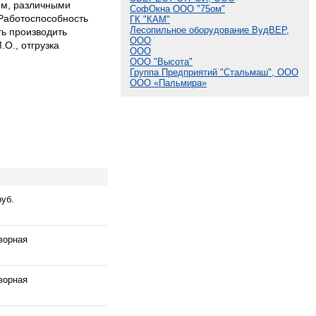
ем, различными
СофОкна ООО "75ом"
Работоспособность
ГК "КАМ"
Лесопильное оборудование ВудВЕР,
ть производить
ООО
О., отгрузка
ООО
ООО "Высота"
Группа Предприятий "Стальмаш", ООО
ООО «Пальмира»
руб.
ворная
ворная