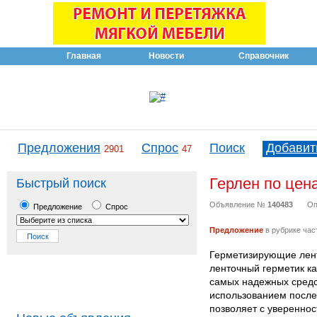
Главная
Новости
Справочник
Предложения
Спрос
Поиск
Добавит
2901
47
Герлен по цен
Быстрый поиск
Объявление №
140483
Оп
Предложение
Спрос
Предложение
в рубрике час
Герметизирующие ленты
ленточный герметик ка
самых надежных средс
использованием послед
позволяет с увереннос