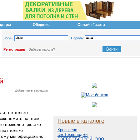
ндеры
Общение
Онлайн Газета
Логин:
Пароль:
Регистрация
Забыли пароль?
й!
Добавить в закладки
лит не только
сэкономить на этом
Новые в каталоге
во позволяет жестко
Кровэкспо
яют только
ЭкоТехнолоджи
этому мы официально
ЭВЕРЕСТ-СТРОЙ, ООО