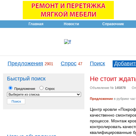
Главная
Новости
Справочник
Предложения
Спрос
Поиск
Добавит
2901
47
Не стоит ждат
Быстрый поиск
Объявление №
145878
Оп
Предложение
Спрос
Предложение
в рубрике час
Центр кровли «Покрофф
качественно смонтиров
процессе. Монтаж кров
контролировать качес
квалифицированные б