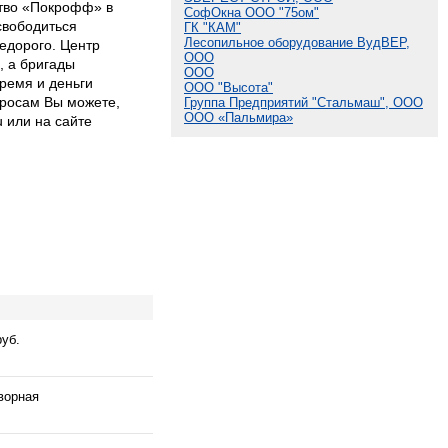
ство «Покрофф» в
СофОкна ООО "75ом"
освободиться
ГК "КАМ"
Лесопильное оборудование ВудВЕР,
едорого. Центр
ООО
 а бригады
ООО
время и деньги
ООО "Высота"
росам Вы можете,
Группа Предприятий "Стальмаш", ООО
ООО «Пальмира»
u или на сайте
руб.
ворная