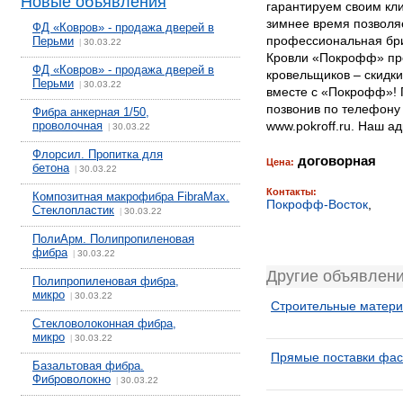
Новые объявления
гарантируем своим кл
зимнее время позволяет
ФД «Ковров» - продажа дверей в
профессиональная бриг
Перьми
30.03.22
|
Кровли «Покрофф» пре
ФД «Ковров» - продажа дверей в
кровельщиков – скидки
Перьми
30.03.22
|
вместе с «Покрофф»! 
позвонив по телефону +
Фибра анкерная 1/50,
проволочная
www.pokroff.ru. Наш ад
30.03.22
|
Флорсил. Пропитка для
договорная
Цена:
бетона
30.03.22
|
Контакты:
Композитная макрофибра FibraMax.
Покрофф-Восток
,
Стеклопластик
30.03.22
|
ПолиАрм. Полипропиленовая
фибра
30.03.22
|
Другие объявлен
Полипропиленовая фибра,
микро
30.03.22
|
Строительные матери
Стекловолоконная фибра,
микро
30.03.22
|
Прямые поставки фас
Базальтовая фибра.
Фиброволокно
30.03.22
|