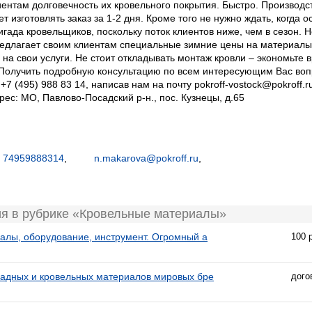
иентам долговечность их кровельного покрытия. Быстро. Производ
 изготовлять заказ за 1-2 дня. Кроме того не нужно ждать, когда 
ада кровельщиков, поскольку поток клиентов ниже, чем в сезон. Н
длагает своим клиентам специальные зимние цены на материалы,
 на свои услуги. Не стоит откладывать монтаж кровли – экономьте 
Получить подробную консультацию по всем интересующим Вас воп
7 (495) 988 83 14, написав нам на почту pokroff-vostock@pokroff.r
рес: МО, Павлово-Посадский р-н., пос. Кузнецы, д.65
74959888314
,
n.makarova@pokroff.ru
,
ия в рубрике «Кровельные материалы»
алы, оборудование, инструмент. Огромный а
100 
адных и кровельных материалов мировых бре
дого