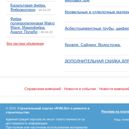
мировых бре
Базальтовая фибра.
Фиброволокно
30.03.22
|
Кровельные и отделочные матер
Фибра
полипропиленовая Makro
Wave. Макрофибра.
Асбестоцементные трубы, шифе
Аналог ПолиАр
30.03.22
|
Все частные объявления
Кровля. Сайдинг. Водосточка.
ДОПОЛНИТЕЛЬНАЯ СКИДКА ДЛ
Справочник компаний
|
Новости и события
|
Новости компани
© 2010,
Строительный портал «RVM.SU» о ремонте и
Реклама на порт
строительстве.
Администрация портала не несет ответственности за
Наш телеф
достоверность информации.
При полном или частичном использовании материалов