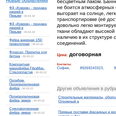
Новые объявления
бесцветным лаком. Банне
не боится атмосферных 
ФД «Ковров» - продажа
дверей в
выгорает на солнце, легк
Перьми
30.03.22
|
транспортировке (её дост
ФД «Ковров» - продажа
довольно легко монтиру
дверей в
ткани обладают высокой 
Перьми
30.03.22
|
наличию в их структуре
Фибра анкерная 1/50,
соединений.
проволочная
30.03.22
|
Флорсил. Пропитка для
договорная
Цена:
бетона
30.03.22
|
Композитная
Контакты:
София
,
89269243323
,
9
макрофибра FibraMax.
Стеклопластик
30.03.22
|
ПолиАрм.
Полипропиленовая
Другие объявления в руб
фибра
30.03.22
|
Полипропиленовая
Строительные материалы, оборуд
фибра, микро
30.03.22
Огромный а
|
Стекловолоконная
Прямые поставки фасадных и кр
фибра, микро
30.03.22
|