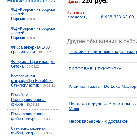
220 руб.
Новые объявления
Цена:
ФД «Ковров» - продажа
Контакты:
дверей в
продавец
,
8-968-383-62-09
Перьми
30.03.22
|
ФД «Ковров» - продажа
дверей в
Перьми
30.03.22
|
Другие объявления в руб
Фибра анкерная 1/50,
Теплоизоляционный кладочный р
проволочная
30.03.22
|
Флорсил. Пропитка для
бетона
30.03.22
|
ГИПСОВАЯ ШТУКАТУРКА.
Композитная
макрофибра FibraMax.
Стеклопластик
30.03.22
Клей монтажный De Luxe Мастер
|
ПолиАрм.
Полипропиленовая
Продажа нерудных строительных 
фибра
30.03.22
|
Моск
Полипропиленовая
фибра, микро
30.03.22
|
Песок карьерный с доставкой
Стекловолоконная
фибра, микро
30.03.22
|