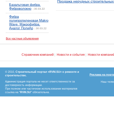
Продажа нерудных строительных
Базальтовая фибра.
Фиброволокно
30.03.22
|
Фибра
полипропиленовая Makro
Wave. Макрофибра.
Аналог ПолиАр
30.03.22
|
Все частные объявления
Справочник компаний
|
Новости и события
|
Новости компани
© 2010,
Строительный портал «RVM.SU» о ремонте и
Реклама на порт
строительстве.
Администрация портала не несет ответственности за
Наш телеф
достоверность информации.
При полном или частичном использовании материалов
ссылка на "
RVM.SU
" обязательна.