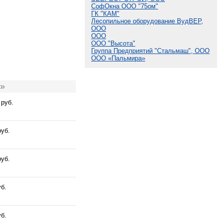
СофОкна ООО "75ом"
ГК "КАМ"
Лесопильное оборудование ВудВЕР,
ООО
ООО
ООО "Высота"
Группа Предприятий "Стальмаш", ООО
ООО «Пальмира»
т»
 руб.
руб.
руб.
уб.
уб.