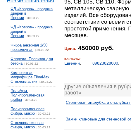
Новые объявления
95, СВ 105, СВ 110. Фор
металлическую сварную 
ФД «Ковров» - продажа
дверей в
изделий. Все оборудован
Перьми
30.03.22
|
соответствии со всеми с
ФД «Ковров» - продажа
простотой применения. Г
дверей в
месяцев.
Перьми
30.03.22
|
Фибра анкерная 1/50,
450000 руб.
Цена:
проволочная
30.03.22
|
Флорсил. Пропитка для
Контакты:
Евгений
,
89823828000
,
бетона
30.03.22
|
Композитная
макрофибра FibraMax.
Стеклопластик
30.03.22
|
Другие объявления в рубр
ПолиАрм.
работ»
Полипропиленовая
фибра
30.03.22
|
Стенновая опалубка и опалубка 
Полипропиленовая
фибра, микро
30.03.22
|
Замки клиновые для стенновой о
Стекловолоконная
фибра, микро
30.03.22
|