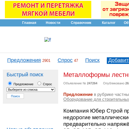
Главная
Новости
Справочник
Каталог
Об
Предложения
Спрос
Поиск
Добавит
2901
47
Металлоформы лестн
Быстрый поиск
Объявление №
247264
Опубликовано
26
Предложение
Спрос
Предложение
в рубрике частны
Оборудование для строительны
Компания Юбер Строй пр
недорогие металлически
предварительно напряж