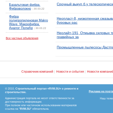
Срочный выкуп б.у телескопическ
Базальтовая фибра.
Фиброволокно
30.03.22
|
Фибра
Неопласт-8, низкопенная смазы
полипропиленовая Makro
буровых рас
Wave. Макрофибра.
Аналог ПолиАр
30.03.22
|
Неолайт-191, Отмывка силовых 
гравийных за
Все частные объявления
Промышленные пылесосы Дастп
Справочник компаний
|
Новости и события
|
Новости компани
© 2010,
Строительный портал «RVM.SU» о ремонте и
Реклама на порт
строительстве.
Администрация портала не несет ответственности за
Наш телеф
достоверность информации.
При полном или частичном использовании материалов
ссылка на "
RVM.SU
" обязательна.