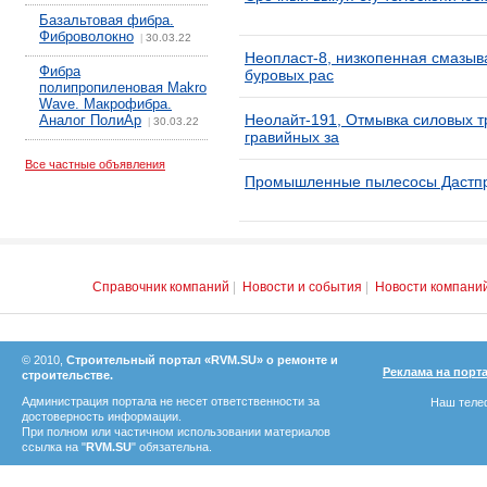
Базальтовая фибра.
Фиброволокно
30.03.22
|
Неопласт-8, низкопенная смазы
Фибра
буровых рас
полипропиленовая Makro
Wave. Макрофибра.
Неолайт-191, Отмывка силовых 
Аналог ПолиАр
30.03.22
|
гравийных за
Все частные объявления
Промышленные пылесосы Дастп
Справочник компаний
|
Новости и события
|
Новости компани
© 2010,
Строительный портал «RVM.SU» о ремонте и
Реклама на порт
строительстве.
Администрация портала не несет ответственности за
Наш телеф
достоверность информации.
При полном или частичном использовании материалов
ссылка на "
RVM.SU
" обязательна.