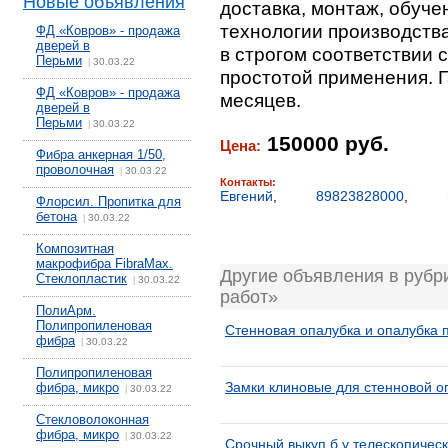
Новые объявления
доставка, монтаж, обуче
технологии производств
ФД «Ковров» - продажа
дверей в
в строгом соответствии 
Перьми
30.03.22
|
простотой применения. Г
ФД «Ковров» - продажа
месяцев.
дверей в
Перьми
30.03.22
|
150000 руб.
Цена:
Фибра анкерная 1/50,
проволочная
30.03.22
|
Контакты:
Евгений
,
89823828000
,
Флорсил. Пропитка для
бетона
30.03.22
|
Композитная
макрофибра FibraMax.
Другие объявления в рубр
Стеклопластик
30.03.22
|
работ»
ПолиАрм.
Полипропиленовая
Стенновая опалубка и опалубка 
фибра
30.03.22
|
Полипропиленовая
Замки клиновые для стенновой о
фибра, микро
30.03.22
|
Стекловолоконная
фибра, микро
30.03.22
|
Срочный выкуп б.у телескопическ