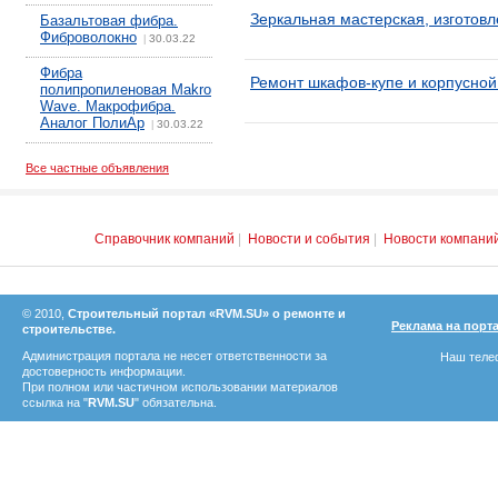
Зеркальная мастерская, изготовл
Базальтовая фибра.
Фиброволокно
30.03.22
|
Фибра
Ремонт шкафов-купе и корпусно
полипропиленовая Makro
Wave. Макрофибра.
Аналог ПолиАр
30.03.22
|
Все частные объявления
Справочник компаний
|
Новости и события
|
Новости компани
© 2010,
Строительный портал «RVM.SU» о ремонте и
Реклама на порт
строительстве.
Администрация портала не несет ответственности за
Наш телеф
достоверность информации.
При полном или частичном использовании материалов
ссылка на "
RVM.SU
" обязательна.