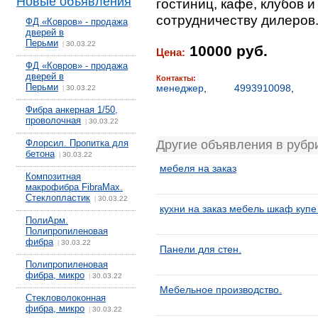
Новые объявления
гостиниц, кафе, клубов 
сотрудничеству дилеров.
ФД «Ковров» - продажа
дверей в
Перьми
30.03.22
|
10000 руб.
Цена:
ФД «Ковров» - продажа
дверей в
Контакты:
Перьми
менеджер
,
4993910098
,
30.03.22
|
Фибра анкерная 1/50,
проволочная
30.03.22
|
Флорсил. Пропитка для
Другие объявления в рубр
бетона
30.03.22
|
мебеля на заказ
Композитная
макрофибра FibraMax.
Стеклопластик
30.03.22
|
кухни на заказ мебель шкаф купе
ПолиАрм.
Полипропиленовая
фибра
30.03.22
|
Панели для стен.
Полипропиленовая
фибра, микро
30.03.22
|
Мебельное производство.
Стекловолоконная
фибра, микро
30.03.22
|