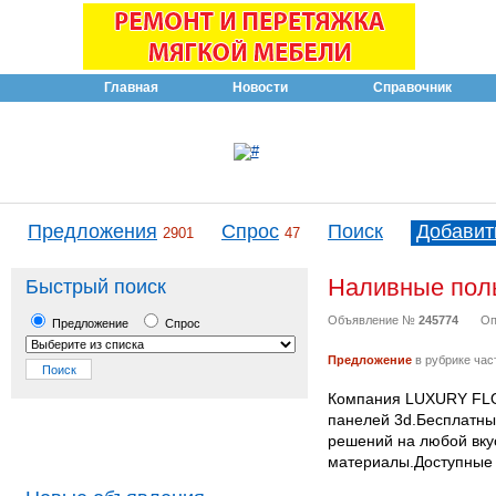
Главная
Новости
Справочник
Предложения
Спрос
Поиск
Добавит
2901
47
Наливные пол
Быстрый поиск
Объявление №
245774
Оп
Предложение
Спрос
Предложение
в рубрике час
Компания LUXURY FLO
панелей 3d.Бесплатны
решений на любой вку
материалы.Доступные 