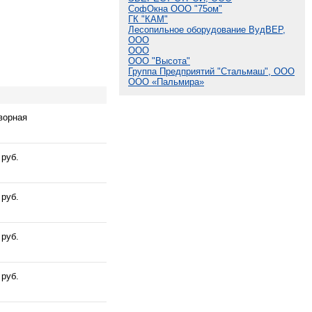
СофОкна ООО "75ом"
ГК "КАМ"
Лесопильное оборудование ВудВЕР,
ООО
ООО
ООО "Высота"
Группа Предприятий "Стальмаш", ООО
ООО «Пальмира»
ворная
 руб.
 руб.
 руб.
 руб.