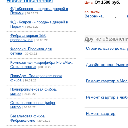
Новые объявления
От 1500 руб.
Цена:
ФД «Ковров» - продажа дверей в
Контакты:
Перьми
30.03.22
|
Вероника
,
,
ФД «Ковров» - продажа дверей в
Перьми
30.03.22
|
Фибра анкерная 1/50,
Другие объявлени
проволочная
30.03.22
|
Строительство дома, 
Флорсил. Пропитка для
бетона
30.03.22
|
Композитная макрофибра FibraMax.
Дизайн-проект! Умеем
Стеклопластик
30.03.22
|
ПолиАрм. Полипропиленовая
фибра
Ремонт квартир в Мос
30.03.22
|
Полипропиленовая фибра,
микро
30.03.22
|
Ремонт квартир в лю
Стекловолоконная фибра,
микро
30.03.22
|
Ремонт квартир
Базальтовая фибра.
Фиброволокно
30.03.22
|