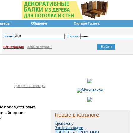
ндеры
Общение
Онлайн Газета
Логин:
Пароль:
Регистрация
Забыли пароль?
Добавить в закладки
х полов,стеновых
дизайнерских
Новые в каталоге
и
Кровэкспо
ЭкоТехнолоджи
ЭВЕРЕСТ-СТРОЙ, ООО