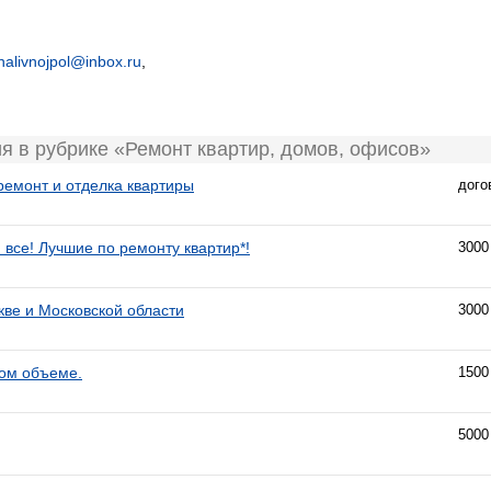
nalivnojpol@inbox.ru
,
я в рубрике «Ремонт квартир, домов, офисов»
ремонт и отделка квартиры
дого
 все! Лучшие по ремонту квартир*!
3000
кве и Московской области
3000
бом объеме.
1500
5000