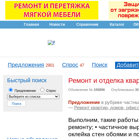
Главная
Новости
Справочник
Каталог
Об
Предложения
Спрос
Поиск
Добавит
2901
47
Ремонт и отделка квар
Быстрый поиск
Объявление №
245896
Опубликовано
30
Предложение
Спрос
Предложение
в рубрике частны
—
Ремонт квартир, домов, офис
Выполним, такие работы
ремонту; • частичное выр
оклейка стен обоями и п