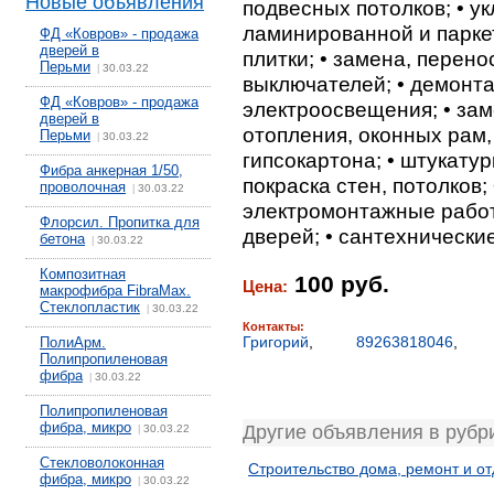
Новые объявления
подвесных потолков; • у
ламинированной и паркет
ФД «Ковров» - продажа
дверей в
плитки; • замена, перено
Перьми
30.03.22
|
выключателей; • демонта
ФД «Ковров» - продажа
электроосвещения; • за
дверей в
отопления, оконных рам,
Перьми
30.03.22
|
гипсокартона; • штукатурк
Фибра анкерная 1/50,
покраска стен, потолков; 
проволочная
30.03.22
|
электромонтажные работы
Флорсил. Пропитка для
дверей; • сантехнически
бетона
30.03.22
|
Композитная
100 руб.
Цена:
макрофибра FibraMax.
Стеклопластик
30.03.22
|
Контакты:
Григорий
,
89263818046
,
ПолиАрм.
Полипропиленовая
фибра
30.03.22
|
Полипропиленовая
фибра, микро
Другие объявления в рубр
30.03.22
|
Стекловолоконная
Строительство дома, ремонт и о
фибра, микро
30.03.22
|