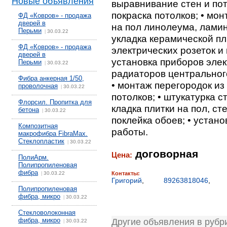
Новые объявления
выравнивание стен и пот
покраска потолков; • мон
ФД «Ковров» - продажа
дверей в
на пол линолеума, ламин
Перьми
30.03.22
|
укладка керамической пл
ФД «Ковров» - продажа
электрических розеток и
дверей в
установка приборов эле
Перьми
30.03.22
|
радиаторов центрального
Фибра анкерная 1/50,
• монтаж перегородок из 
проволочная
30.03.22
|
потолков; • штукатурка ст
Флорсил. Пропитка для
кладка плитки на пол, ст
бетона
30.03.22
|
поклейка обоев; • устано
Композитная
работы.
макрофибра FibraMax.
Стеклопластик
30.03.22
|
договорная
Цена:
ПолиАрм.
Полипропиленовая
фибра
30.03.22
Контакты:
|
Григорий
,
89263818046
,
Полипропиленовая
фибра, микро
30.03.22
|
Стекловолоконная
фибра, микро
Другие объявления в рубр
30.03.22
|