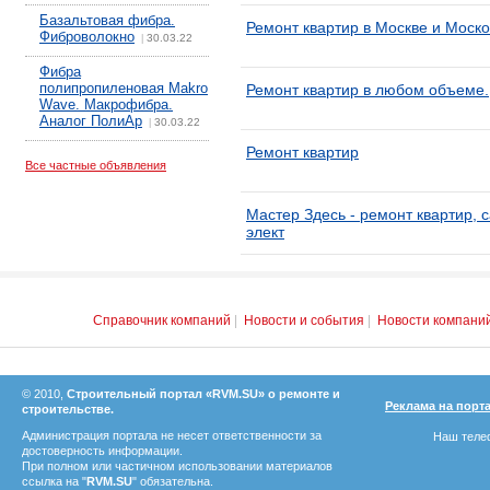
Базальтовая фибра.
Ремонт квартир в Москве и Моско
Фиброволокно
30.03.22
|
Фибра
полипропиленовая Makro
Ремонт квартир в любом объеме.
Wave. Макрофибра.
Аналог ПолиАр
30.03.22
|
Ремонт квартир
Все частные объявления
Мастер Здесь - ремонт квартир, 
элект
Справочник компаний
|
Новости и события
|
Новости компани
© 2010,
Строительный портал «RVM.SU» о ремонте и
Реклама на порт
строительстве.
Администрация портала не несет ответственности за
Наш телеф
достоверность информации.
При полном или частичном использовании материалов
ссылка на "
RVM.SU
" обязательна.