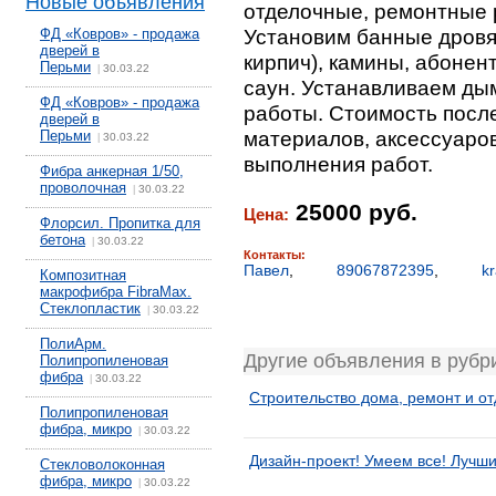
Новые объявления
отделочные, ремонтные р
Установим банные дровя
ФД «Ковров» - продажа
дверей в
кирпич), камины, абонен
Перьми
30.03.22
|
саун. Устанавливаем ды
ФД «Ковров» - продажа
работы. Стоимость посл
дверей в
материалов, аксессуаров
Перьми
30.03.22
|
выполнения работ.
Фибра анкерная 1/50,
проволочная
30.03.22
|
25000 руб.
Цена:
Флорсил. Пропитка для
бетона
30.03.22
|
Контакты:
Павел
,
89067872395
,
k
Композитная
макрофибра FibraMax.
Стеклопластик
30.03.22
|
ПолиАрм.
Другие объявления в рубр
Полипропиленовая
фибра
30.03.22
|
Строительство дома, ремонт и о
Полипропиленовая
фибра, микро
30.03.22
|
Дизайн-проект! Умеем все! Лучши
Стекловолоконная
фибра, микро
30.03.22
|