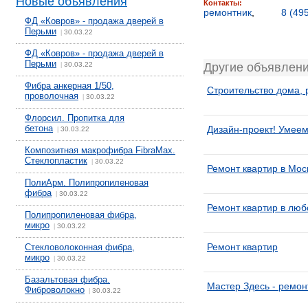
Новые объявления
Контакты:
ремонтник
,
8 (49
ФД «Ковров» - продажа дверей в
Перьми
30.03.22
|
ФД «Ковров» - продажа дверей в
Перьми
30.03.22
Другие объявлени
|
Фибра анкерная 1/50,
Строительство дома, 
проволочная
30.03.22
|
Флорсил. Пропитка для
бетона
Дизайн-проект! Умеем
30.03.22
|
Композитная макрофибра FibraMax.
Стеклопластик
30.03.22
|
Ремонт квартир в Мос
ПолиАрм. Полипропиленовая
фибра
30.03.22
|
Ремонт квартир в лю
Полипропиленовая фибра,
микро
30.03.22
|
Ремонт квартир
Стекловолоконная фибра,
микро
30.03.22
|
Базальтовая фибра.
Мастер Здесь - ремон
Фиброволокно
30.03.22
|