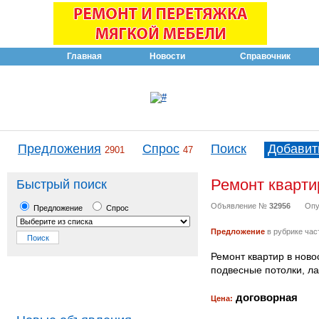
Главная
Новости
Справочник
Предложения
Спрос
Поиск
Добавит
2901
47
Ремонт кварти
Быстрый поиск
Объявление №
32956
Опу
Предложение
Спрос
Предложение
в рубрике час
Ремонт квартир в ново
подвесные потолки, ла
договорная
Цена: