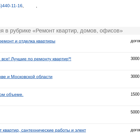
5)440-11-16
,
,
я в рубрике «Ремонт квартир, домов, офисов»
ремонт и отделка квартиры
дого
 все! Лучшие по ремонту квартир*!
3000
кве и Московской области
3000
бом объеме.
1500
5000
т квартир, сантехнические работы и элект
дого