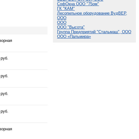
СофОкна ООО "75ом"
ГК "КАМ"
Лесопильное оборудование ВудВЕР,
ООО
ООО
ООО "Высота"
Группа Предприятий "Стальмаш", ООО
ООО «Пальмира»
ворная
 руб.
 руб.
 руб.
 руб.
ворная