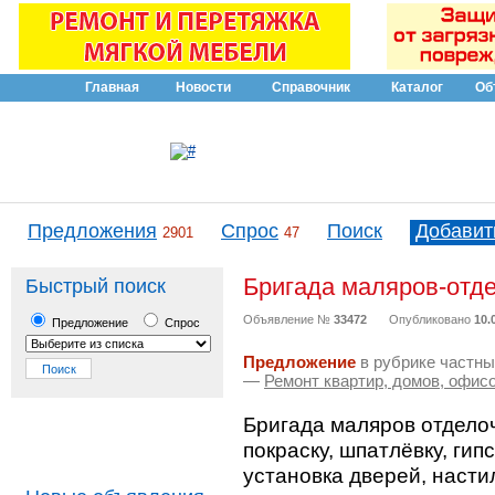
Главная
Новости
Справочник
Каталог
Об
Предложения
Спрос
Поиск
Добавит
2901
47
Бригада маляров-отд
Быстрый поиск
Объявление №
33472
Опубликовано
10.
Предложение
Спрос
Предложение
в рубрике частны
—
Ремонт квартир, домов, офис
Бригада маляров отделоч
покраску, шпатлёвку, ги
установка дверей, насти