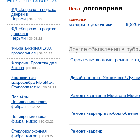
Новые объявления
договорная
Цена:
ФД «Ковров» - продажа
дверей в
Перьми
30.03.22
|
Контакты:
маляры-отделочники
,
8(926)
ФД «Ковров» - продажа
дверей в
Перьми
30.03.22
|
Фибра анкерная 1/50,
Другие объявления в рубр
проволочная
30.03.22
|
Строительство дома, ремонт и о
Флорсил. Пропитка для
бетона
30.03.22
|
Дизайн-проект! Умеем все! Лучши
Композитная
макрофибра FibraMax.
Стеклопластик
30.03.22
|
Ремонт квартир в Москве и Моско
ПолиАрм.
Полипропиленовая
фибра
30.03.22
|
Ремонт квартир в любом объеме.
Полипропиленовая
фибра, микро
30.03.22
|
Ремонт квартир
Стекловолоконная
фибра, микро
30.03.22
|