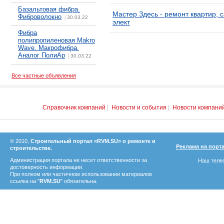
Базальтовая фибра.
Мастер Здесь - ремонт квартир, 
Фиброволокно
30.03.22
|
элект
Фибра
полипропиленовая Makro
Wave. Макрофибра.
Аналог ПолиАр
30.03.22
|
Все частные объявления
Справочник компаний
|
Новости и события
|
Новости компани
© 2010,
Строительный портал «RVM.SU» о ремонте и
Реклама на порт
строительстве.
Администрация портала не несет ответственности за
Наш телеф
достоверность информации.
При полном или частичном использовании материалов
ссылка на "
RVM.SU
" обязательна.