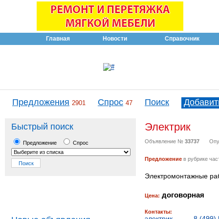
Главная
Новости
Справочник
Предложения
Спрос
Поиск
Добавит
2901
47
Электрик
Быстрый поиск
Объявление №
33737
Опу
Предложение
Спрос
Предложение
в рубрике час
Электромонтажные раб
договорная
Цена:
Контакты:
электрик
,
8 (499)