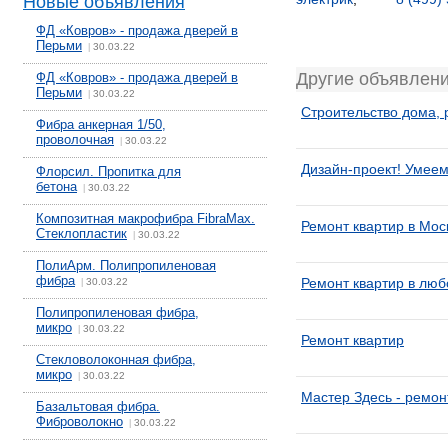
Новые объявления
ФД «Ковров» - продажа дверей в
Перьми
30.03.22
|
Другие объявлени
ФД «Ковров» - продажа дверей в
Перьми
30.03.22
|
Строительство дома, 
Фибра анкерная 1/50,
проволочная
30.03.22
|
Дизайн-проект! Умеем
Флорсил. Пропитка для
бетона
30.03.22
|
Композитная макрофибра FibraMax.
Ремонт квартир в Мос
Стеклопластик
30.03.22
|
ПолиАрм. Полипропиленовая
фибра
Ремонт квартир в лю
30.03.22
|
Полипропиленовая фибра,
микро
30.03.22
|
Ремонт квартир
Стекловолоконная фибра,
микро
30.03.22
|
Мастер Здесь - ремон
Базальтовая фибра.
Фиброволокно
30.03.22
|