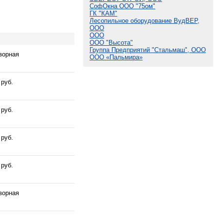
СофОкна ООО "75ом"
ГК "КАМ"
Лесопильное оборудование ВудВЕР,
ООО
ООО
ООО "Высота"
Группа Предприятий "Стальмаш", ООО
ворная
ООО «Пальмира»
 руб.
 руб.
 руб.
 руб.
ворная