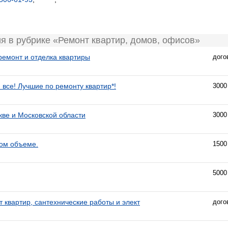
я в рубрике «Ремонт квартир, домов, офисов»
ремонт и отделка квартиры
дого
 все! Лучшие по ремонту квартир*!
3000
кве и Московской области
3000
бом объеме.
1500
5000
т квартир, сантехнические работы и элект
дого