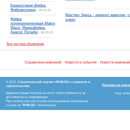
Базальтовая фибра.
Фиброволокно
30.03.22
|
Мастер Здесь - ремонт квартир, 
Фибра
элект
полипропиленовая Makro
Wave. Макрофибра.
Аналог ПолиАр
30.03.22
|
Все частные объявления
Справочник компаний
|
Новости и события
|
Новости компани
© 2010,
Строительный портал «RVM.SU» о ремонте и
Реклама на порт
строительстве.
Администрация портала не несет ответственности за
Наш телеф
достоверность информации.
При полном или частичном использовании материалов
ссылка на "
RVM.SU
" обязательна.