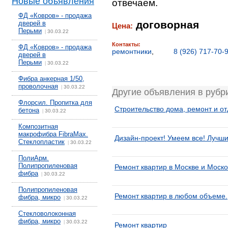
Новые объявления
отвечаем.
ФД «Ковров» - продажа
договорная
дверей в
Цена:
Перьми
30.03.22
|
Контакты:
ФД «Ковров» - продажа
ремонтники
,
8 (926) 717-70-
дверей в
Перьми
30.03.22
|
Фибра анкерная 1/50,
проволочная
30.03.22
|
Другие объявления в рубр
Флорсил. Пропитка для
Строительство дома, ремонт и о
бетона
30.03.22
|
Композитная
макрофибра FibraMax.
Дизайн-проект! Умеем все! Лучши
Стеклопластик
30.03.22
|
ПолиАрм.
Полипропиленовая
Ремонт квартир в Москве и Моско
фибра
30.03.22
|
Полипропиленовая
Ремонт квартир в любом объеме.
фибра, микро
30.03.22
|
Стекловолоконная
фибра, микро
30.03.22
|
Ремонт квартир