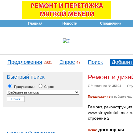
Главная
Новости
Справочник
Предложения
Спрос
Поиск
Добавит
2901
47
Ремонт и диз
Быстрый поиск
Объявление №
35194
Опу
Предложение
Спрос
Предложение
в рубрике час
Ремонт, реконструкци
www.stroyekoteh.msk.r
строение 2
договорная
Цена: