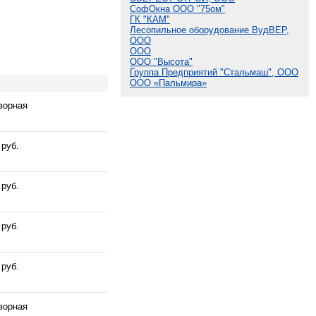
СофОкна ООО "75ом"
ГК "КАМ"
Лесопильное оборудование ВудВЕР,
ООО
ООО
ООО "Высота"
Группа Предприятий "Стальмаш", ООО
ООО «Пальмира»
ворная
 руб.
 руб.
 руб.
 руб.
ворная