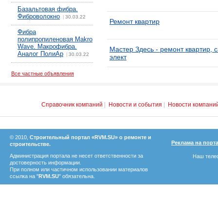
Базальтовая фибра.
Фиброволокно
30.03.22
|
Ремонт квартир
Фибра
полипропиленовая Makro
Wave. Макрофибра.
Мастер Здесь - ремонт квартир, 
Аналог ПолиАр
30.03.22
|
элект
Все частные объявления
Справочник компаний
|
Новости и события
|
Новости компани
© 2010,
Строительный портал «RVM.SU» о ремонте и
Реклама на порт
строительстве.
Администрация портала не несет ответственности за
Наш телеф
достоверность информации.
При полном или частичном использовании материалов
ссылка на "
RVM.SU
" обязательна.