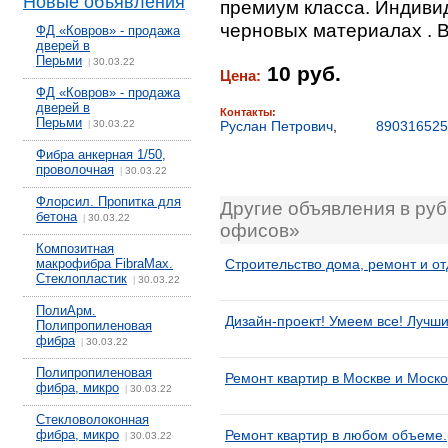
Новые объявления
премиум класса. Индиви
черновых материалах . 
ФД «Ковров» - продажа
дверей в
Перьми
30.03.22
|
10 руб.
Цена:
ФД «Ковров» - продажа
дверей в
Контакты:
Перьми
30.03.22
Руслан Петрович
,
890316525
|
Фибра анкерная 1/50,
проволочная
30.03.22
|
Флорсил. Пропитка для
Другие объявления в руб
бетона
30.03.22
|
офисов»
Композитная
макрофибра FibraMax.
Строительство дома, ремонт и о
Стеклопластик
30.03.22
|
ПолиАрм.
Дизайн-проект! Умеем все! Лучши
Полипропиленовая
фибра
30.03.22
|
Полипропиленовая
Ремонт квартир в Москве и Моско
фибра, микро
30.03.22
|
Стекловолоконная
фибра, микро
Ремонт квартир в любом объеме.
30.03.22
|