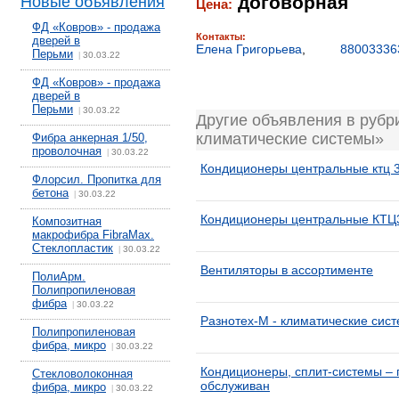
договорная
Новые объявления
Цена:
ФД «Ковров» - продажа
Контакты:
дверей в
Елена Григорьева
,
88003336
Перьми
30.03.22
|
ФД «Ковров» - продажа
дверей в
Перьми
30.03.22
|
Другие объявления в рубр
климатические системы»
Фибра анкерная 1/50,
проволочная
30.03.22
|
Кондиционеры центральные ктц 3
Флорсил. Пропитка для
бетона
30.03.22
|
Кондиционеры центральные КТЦ3
Композитная
макрофибра FibraMax.
Стеклопластик
30.03.22
|
Вентиляторы в ассортименте
ПолиАрм.
Полипропиленовая
фибра
30.03.22
|
Разнотех-М - климатические сис
Полипропиленовая
фибра, микро
30.03.22
|
Кондиционеры, сплит-системы – 
Стекловолоконная
обслуживан
фибра, микро
30.03.22
|