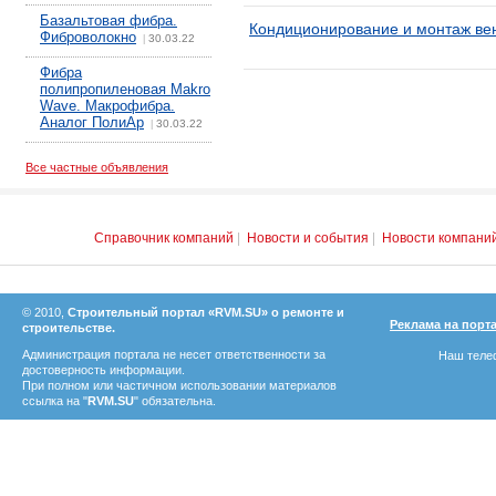
Базальтовая фибра.
Кондиционирование и монтаж ве
Фиброволокно
30.03.22
|
Фибра
полипропиленовая Makro
Wave. Макрофибра.
Аналог ПолиАр
30.03.22
|
Все частные объявления
Справочник компаний
|
Новости и события
|
Новости компани
© 2010,
Строительный портал «RVM.SU» о ремонте и
Реклама на порт
строительстве.
Администрация портала не несет ответственности за
Наш телеф
достоверность информации.
При полном или частичном использовании материалов
ссылка на "
RVM.SU
" обязательна.