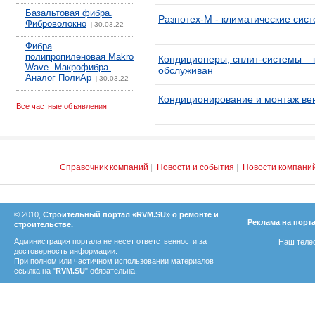
Базальтовая фибра.
Разнотех-М - климатические сис
Фиброволокно
30.03.22
|
Фибра
полипропиленовая Makro
Кондиционеры, сплит-системы – 
Wave. Макрофибра.
обслуживан
Аналог ПолиАр
30.03.22
|
Кондиционирование и монтаж ве
Все частные объявления
Справочник компаний
|
Новости и события
|
Новости компани
© 2010,
Строительный портал «RVM.SU» о ремонте и
Реклама на порт
строительстве.
Администрация портала не несет ответственности за
Наш телеф
достоверность информации.
При полном или частичном использовании материалов
ссылка на "
RVM.SU
" обязательна.