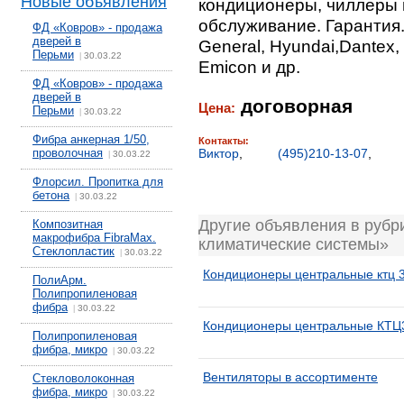
Новые объявления
кондиционеры, чиллеры 
обслуживание. Гарантия.
ФД «Ковров» - продажа
дверей в
General, Hyundai,Dantex, M
Перьми
30.03.22
|
Emicon и др.
ФД «Ковров» - продажа
дверей в
договорная
Цена:
Перьми
30.03.22
|
Фибра анкерная 1/50,
Контакты:
проволочная
Виктор
,
(495)210-13-07
,
30.03.22
|
Флорсил. Пропитка для
бетона
30.03.22
|
Другие объявления в рубр
Композитная
макрофибра FibraMax.
климатические системы»
Стеклопластик
30.03.22
|
Кондиционеры центральные ктц 3
ПолиАрм.
Полипропиленовая
фибра
30.03.22
|
Кондиционеры центральные КТЦ3
Полипропиленовая
фибра, микро
30.03.22
|
Вентиляторы в ассортименте
Стекловолоконная
фибра, микро
30.03.22
|