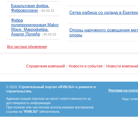
Базальтовая фибра.
Фиброволокно
30.03.22
|
Сетка рабица со склада в Екатер
Фибра
полипропиленовая Makro
Wave. Макрофибра.
Опоры наружного освещения мет
Аналог ПолиАр
опоры
30.03.22
|
Все частные объявления
Справочник компаний
|
Новости и события
|
Новости компани
© 2010,
Строительный портал «RVM.SU» о ремонте и
Реклама на порт
строительстве.
Администрация портала не несет ответственности за
Наш телеф
достоверность информации.
При полном или частичном использовании материалов
ссылка на "
RVM.SU
" обязательна.