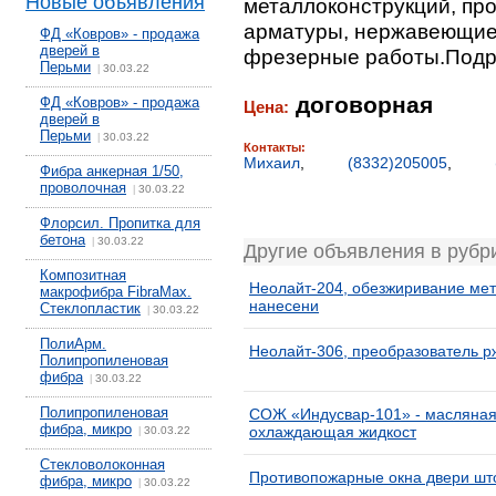
Новые объявления
металлоконструкций, пр
арматуры, нержавеющие 
ФД «Ковров» - продажа
дверей в
фрезерные работы.Подро
Перьми
30.03.22
|
договорная
ФД «Ковров» - продажа
Цена:
дверей в
Перьми
30.03.22
|
Контакты:
Михаил
,
(8332)205005
,
Фибра анкерная 1/50,
проволочная
30.03.22
|
Флорсил. Пропитка для
бетона
30.03.22
|
Другие объявления в рубр
Композитная
Неолайт-204, обезжиривание мет
макрофибра FibraMax.
нанесени
Стеклопластик
30.03.22
|
ПолиАрм.
Неолайт-306, преобразователь р
Полипропиленовая
фибра
30.03.22
|
Полипропиленовая
СОЖ «Индусвар-101» - масляна
фибра, микро
охлаждающая жидкост
30.03.22
|
Стекловолоконная
Противопожарные окна двери шт
фибра, микро
30.03.22
|