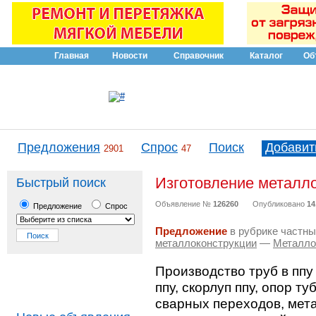
Главная
Новости
Справочник
Каталог
Об
Предложения
Спрос
Поиск
Добавит
2901
47
Изготовление металл
Быстрый поиск
Объявление №
126260
Опубликовано
14
Предложение
Спрос
Предложение
в рубрике частны
металлоконструкции
—
Металло
Производство труб в ппу
ппу, скорлуп ппу, опор т
сварных переходов, мет