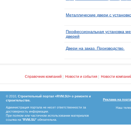
Металлические двери с установко
Профессиональная установка ме
дверей
Двери на заказ. Производство.
Справочник компаний
|
Новости и события
|
Новости компани
© 2010,
Строительный портал «RVM.SU» о ремонте и
Реклама на порт
строительстве.
Администрация портала не несет ответственности за
Наш телеф
достоверность информации.
При полном или частичном использовании материалов
ссылка на "
RVM.SU
" обязательна.