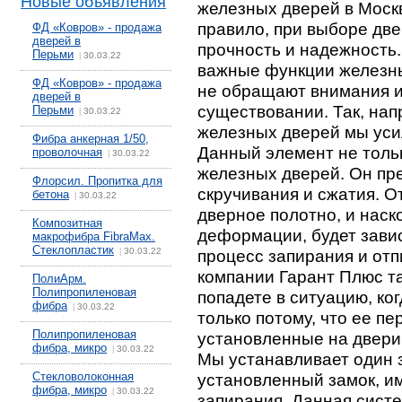
Новые объявления
железных дверей в Москв
правило, при выборе две
ФД «Ковров» - продажа
дверей в
прочность и надежность
Перьми
30.03.22
|
важные функции железны
ФД «Ковров» - продажа
не обращают внимания и
дверей в
существовании. Так, на
Перьми
30.03.22
|
железных дверей мы уси
Фибра анкерная 1/50,
Данный элемент не толь
проволочная
30.03.22
|
железных дверей. Он пр
Флорсил. Пропитка для
скручивания и сжатия. О
бетона
30.03.22
|
дверное полотно, и наск
Композитная
деформации, будет завис
макрофибра FibraMax.
Стеклопластик
30.03.22
процесс запирания и от
|
компании Гарант Плюс та
ПолиАрм.
Полипропиленовая
попадете в ситуацию, ко
фибра
30.03.22
|
только потому, что ее пе
Полипропиленовая
установленные на двери
фибра, микро
30.03.22
|
Мы устанавливает один з
Стекловолоконная
установленный замок, и
фибра, микро
30.03.22
|
запирания. Данная систе